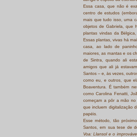
Essa casa, que não é exa
centro de estudos (embor
mais que tudo isso, uma c
objetos de Gabriela, que
plantas vindas da Bélgica
Essas plantas, vivas há ma
casa, ao lado de paninh
maiores, as mantas e os c
de Sintra, quando ali es
amigos que ali já estava
Santos – e, às vezes, outr
como eu, e outros, que e
Boaventura. É também nes
como Carolina Fenatti, Jo
começam a pôr a mão no p
que incluem digitalização 
papéis.
Esse método, tão próximo
Santos, em sua tese de d
Voa: Llansol e o improvável