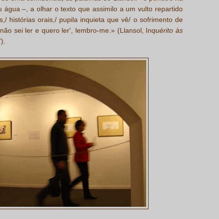
 água –, a olhar o texto que assimilo a um vulto repartido
,/ histórias orais,/ pupila inquieta que vê/ o sofrimento de
não sei ler e quero ler', lembro-me.» (Llansol, I
nquérito às
).