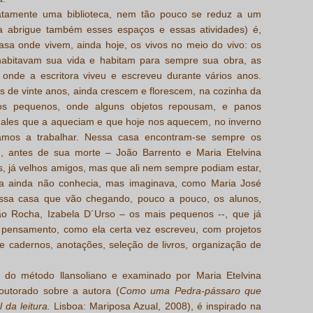
tamente uma biblioteca, nem tão pouco se reduz a um
a abrigue também esses espaços e essas atividades) é,
asa onde vivem, ainda hoje, os vivos no meio do vivo: os
 habitavam sua vida e habitam para sempre sua obra, as
, onde a escritora viveu e escreveu durante vários anos.
is de vinte anos, ainda crescem e florescem, na cozinha da
os pequenos, onde alguns objetos repousam, e panos
hales que a aqueciam e que hoje nos aquecem, no inverno
tamos a trabalhar. Nessa casa encontram-se sempre os
m, antes de sua morte – João Barrento e Maria Etelvina
os, já velhos amigos, mas que ali nem sempre podiam estar,
la ainda não conhecia, mas imaginava, como Maria José
sa casa que vão chegando, pouco a pouco, os alunos,
ão Rocha, Izabela D´Urso – os mais pequenos --, que já
ensamento, como ela certa vez escreveu, com projetos
de cadernos, anotações, seleção de livros, organização de
 do método llansoliano e examinado por Maria Etelvina
outorado sobre a autora (
Como uma Pedra-pássaro que
 da leitura.
Lisboa: Mariposa Azual, 2008), é inspirado na