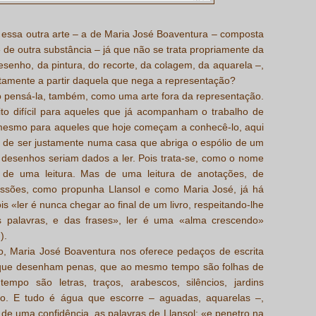
, essa outra arte – a de Maria José Boaventura – composta
 de outra substância – já que não se trata propriamente da
desenho, da pintura, do recorte, da colagem, da aquarela –,
stamente a partir daquela que nega a representação?
so pensá-la, também, como uma arte fora da representação.
ito difícil para aqueles que já acompanham o trabalho de
mesmo para aqueles que hoje começam a conhecê-lo, aqui
a de ser justamente numa casa que abriga o espólio de um
s desenhos seriam dados a ler. Pois trata-se, como o nome
, de uma leitura. Mas de uma leitura de anotações, de
essões, como propunha Llansol e como Maria José, já há
s «ler é nunca chegar ao final de um livro, respeitando-lhe
as palavras, e das frases», ler é uma «alma crescendo»
).
, Maria José Boaventura nos oferece pedaços de escrita
que desenham penas, que ao mesmo tempo são folhas de
mpo são letras, traços, arabescos, silêncios, jardins
o. E tudo é água que escorre – aguadas, aquarelas –,
o de uma confidência, as palavras de Llansol: «e penetro na