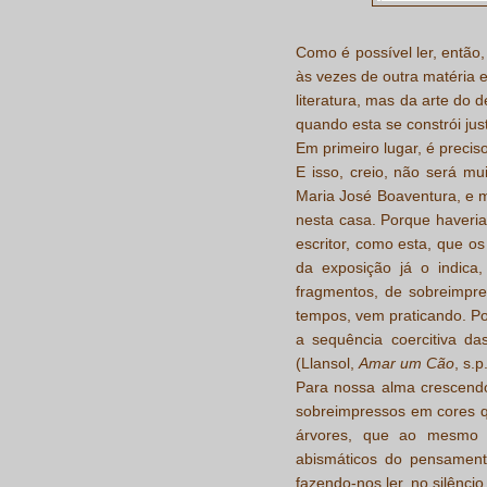
Como é possível ler, então
às vezes de outra matéria e
literatura, mas da arte do 
quando esta se constrói ju
Em primeiro lugar, é preci
E isso, creio, não será mu
Maria José Boaventura, e 
nesta casa. Porque haveri
escritor, como esta, que o
da exposição já o indica
fragmentos, de sobreimpr
tempos, vem praticando. Poi
a sequência coercitiva d
(Llansol,
Amar um Cão
, s.p.
Para nossa alma crescendo
sobreimpressos em cores 
árvores, que ao mesmo te
abismáticos do pensament
fazendo-nos ler, no silênci