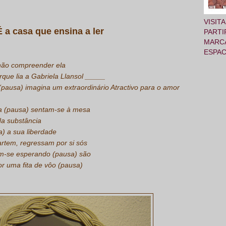
VISIT
É a casa que ensina a ler
PARTI
MARCA
ESPA
 não compreender ela
orque lia a Gabriela Llansol _____
 (pausa) imagina um extraordinário
Atractivo para o amor
la (pausa) sentam-se à mesa
da substância
a) a sua liberdade
partem, regressam por si sós
am-se esperando (pausa) são
r uma fita de vôo (pausa)